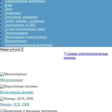
Лакокрасочные материалы
Клеи
Пена
Герметики
Грунтовки, пропитки
Сибит, кирпич, газоблоки
Гипсокартон и СМЛ
Сухие строительные смеси
Теплоизоляция
Малоэтажное домостроение
Пиломатериал
Электротехническая продукция
Наши улсуги
Услуги спецтехники
Скорая электротехническая
помощь
Металлопрокат
Водосточные системы
Фанера, ДСП, OSB